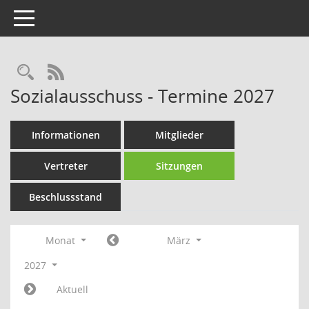
Toggle navigation
Rechercheauswahl
RSS-Feed
Sozialausschuss - Termine 2027
Informationen
Mitglieder
Vertreter
Sitzungen
Beschlussstand
Monat
März
2027
Aktuell