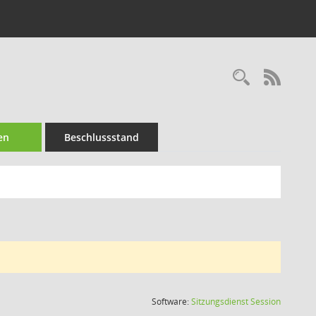
Recherc
RSS-
en
Beschlussstand
(Wird in
Software:
Sitzungsdienst
Session