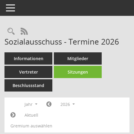
Toggle navigation
Rechercheauswahl
RSS-Feed
Sozialausschuss - Termine 2026
Informationen
Mitglieder
Vertreter
Sitzungen
Beschlussstand
Jahr
2026
Aktuell
Gremium auswählen