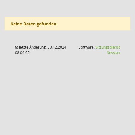
Keine Daten gefunden.
letzte Änderung: 30.12.2024
Software:
Sitzungsdienst
(Wird in
08:06:05
Session