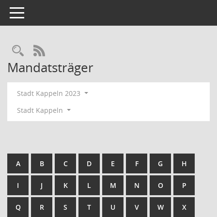
Toggle navigation
Rechercheauswahl
RSS-Feed
Mandatsträger
Stadt Kappeln 2023
Stadt Kappeln
A
B
C
D
E
F
G
H
I
J
K
L
M
N
O
P
Q
R
S
T
U
V
W
X