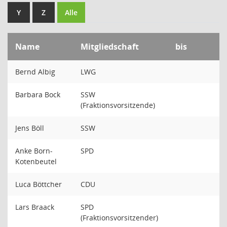
Y
Z
Alle
Name
Mitgliedschaft
bis
Bernd Albig
LWG
Barbara Bock
SSW
(Fraktionsvorsitzende)
Jens Böll
SSW
Anke Born-
SPD
Kotenbeutel
Luca Böttcher
CDU
Lars Braack
SPD
(Fraktionsvorsitzender)