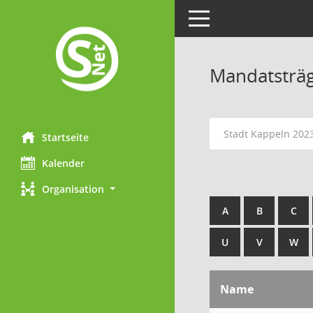
Toggle navigation
Mandatsträ
Stadt Kappeln 202
Startseite
Kalender
Organisation
A
B
C
U
V
W
Name