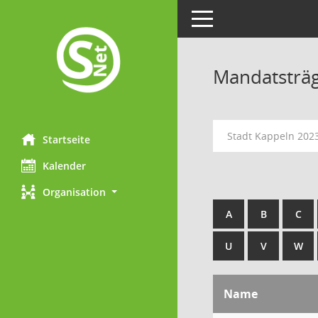
Toggle navigation
Mandatsträ
Stadt Kappeln 202
Startseite
Kalender
Organisation
A
B
C
U
V
W
Name