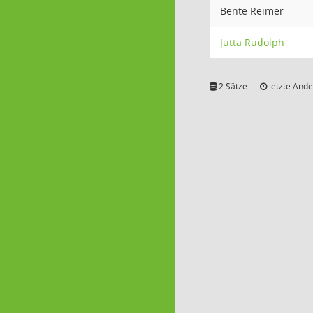
Bente Reimer
Jutta Rudolph
2 Sätze
letzte Ände