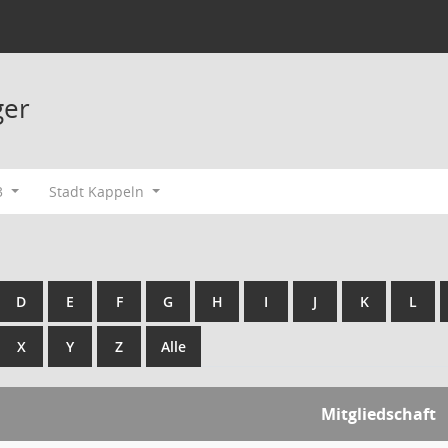
ger
3
Stadt Kappeln
D
E
F
G
H
I
J
K
L
X
Y
Z
Alle
Mitgliedschaft