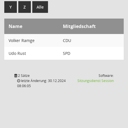
Y
Z
Alle
Name
Mitgliedschaft
Volker Ramge
CDU
Udo Rust
SPD
2 Sätze
Software:
(Wird in
letzte Änderung: 30.12.2024
Sitzungsdienst
Session
08:06:05