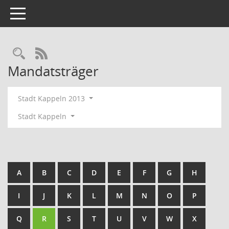
Toggle navigation
Rechercheauswahl
RSS-Feed
Mandatsträger
Stadt Kappeln 2013
Stadt Kappeln
A
B
C
D
E
F
G
H
I
J
K
L
M
N
O
P
Q
R
S
T
U
V
W
X