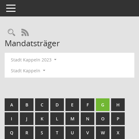
Toggle navigation
Rechercheauswahl
RSS-Feed
Mandatsträger
Stadt Kappeln 2023
Stadt Kappeln
A
B
C
D
E
F
G
H
I
J
K
L
M
N
O
P
Q
R
S
T
U
V
W
X