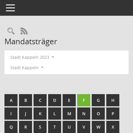
Toggle navigation
Rechercheauswahl
RSS-Feed
Mandatsträger
Stadt Kappeln 2023
Stadt Kappeln
A
B
C
D
E
F
G
H
I
J
K
L
M
N
O
P
Q
R
S
T
U
V
W
X