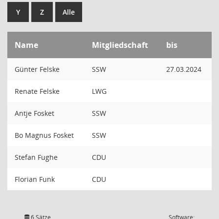
Y
Z
Alle
Name
Mitgliedschaft
bis
Günter Felske
SSW
27.03.2024
Renate Felske
LWG
Antje Fosket
SSW
Bo Magnus Fosket
SSW
Stefan Fughe
CDU
Florian Funk
CDU
6 Sätze
Software: