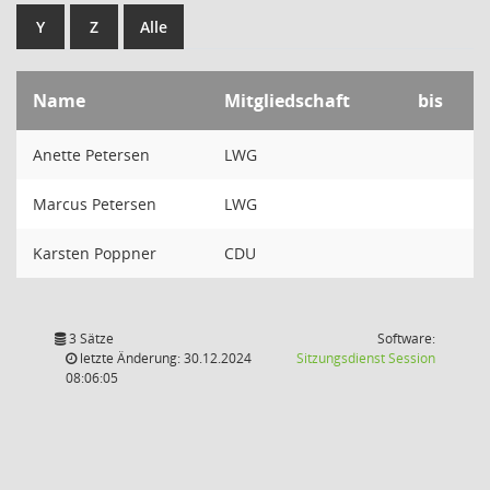
Y
Z
Alle
Name
Mitgliedschaft
bis
Anette Petersen
LWG
Marcus Petersen
LWG
Karsten Poppner
CDU
3 Sätze
Software:
(Wird in
letzte Änderung: 30.12.2024
Sitzungsdienst
Session
08:06:05