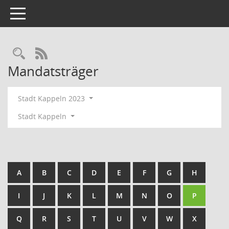
Toggle navigation
Rechercheauswahl
RSS-Feed
Mandatsträger
Stadt Kappeln 2023
Stadt Kappeln
A
B
C
D
E
F
G
H
I
J
K
L
M
N
O
P
Q
R
S
T
U
V
W
X