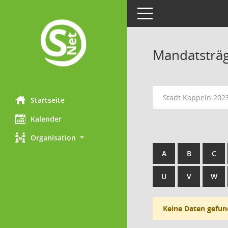
Toggle navigation
Mandatsträ
Stadt Kappeln 202
Startseite
Kalender
Organisation
A
B
C
U
V
W
Keine Daten gefun