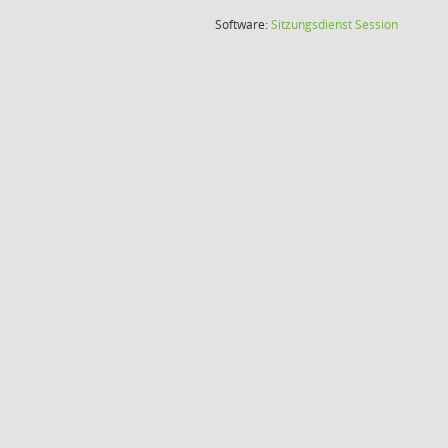
(Wird in
Software:
Sitzungsdienst
Session