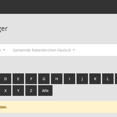
ger
3
Gemeinde Rabenkirchen-Faulück
D
E
F
G
H
I
J
K
L
X
Y
Z
Alle
den.