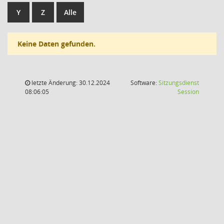
Y
Z
Alle
Keine Daten gefunden.
letzte Änderung: 30.12.2024
Software:
Sitzungsdienst
(Wird in
08:06:05
Session