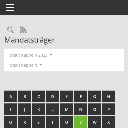
Toggle navigation
Rechercheauswahl
RSS-Feed
Mandatsträger
Stadt Kappeln 2023
Stadt Kappeln
A
B
C
D
E
F
G
H
I
J
K
L
M
N
O
P
Q
R
S
T
U
V
W
X