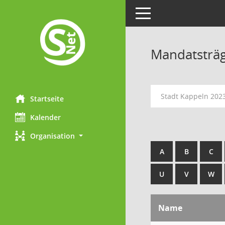
Toggle navigation
Mandatsträ
Stadt Kappeln 202
Startseite
Kalender
Organisation
A
B
C
U
V
W
Name