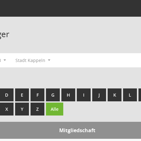
ger
3
Stadt Kappeln
D
E
F
G
H
I
J
K
L
X
Y
Z
Alle
Mitgliedschaft