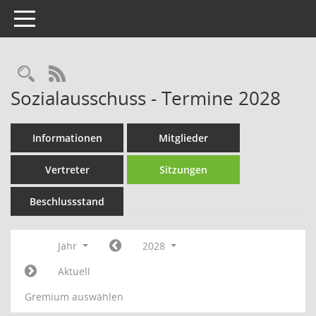
Toggle navigation
Rechercheauswahl
RSS-Feed
Sozialausschuss - Termine 2028
Informationen
Mitglieder
Vertreter
Sitzungen
Beschlussstand
Jahr
2028
Aktuell
Gremium auswählen