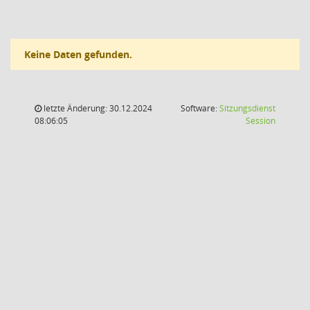
Keine Daten gefunden.
letzte Änderung: 30.12.2024
Software:
Sitzungsdienst
(Wird in
08:06:05
Session