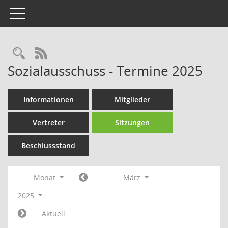
Toggle navigation
Rechercheauswahl
RSS-Feed
Sozialausschuss - Termine 2025
Informationen
Mitglieder
Vertreter
Sitzungen
Beschlussstand
Monat
März
2025
Aktuell