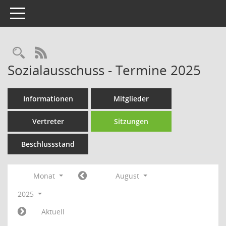
Toggle navigation
Rechercheauswahl
RSS-Feed
Sozialausschuss - Termine 2025
Informationen
Mitglieder
Vertreter
Sitzungen
Beschlussstand
Monat
August
2025
Aktuell