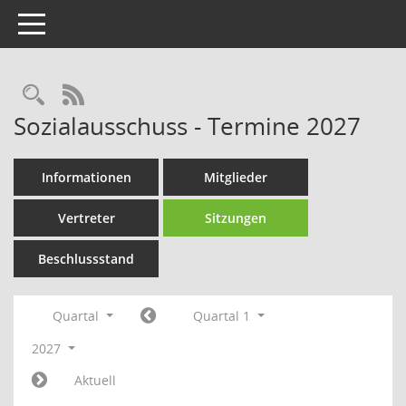
Toggle navigation
Rechercheauswahl
RSS-Feed
Sozialausschuss - Termine 2027
Informationen
Mitglieder
Vertreter
Sitzungen
Beschlussstand
Quartal
Quartal 1
2027
Aktuell