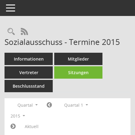
Toggle navigation
Rechercheauswahl
RSS-Feed
Sozialausschuss - Termine 2015
Informationen
Mitglieder
Vertreter
Sitzungen
Beschlussstand
Quartal
Quartal 1
2015
Aktuell