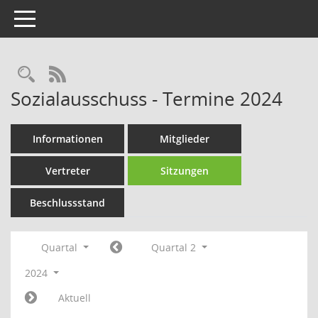
Toggle navigation
Rechercheauswahl
RSS-Feed
Sozialausschuss - Termine 2024
Informationen
Mitglieder
Vertreter
Sitzungen
Beschlussstand
Quartal
Quartal 2
2024
Aktuell