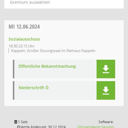
Gremium auswählen
MI
12.06.2024
Sozialausschuss
18:30-22:15 Uhr
Kappeln, Großer Sitzungssaal im Rathaus Kappeln
Öffentliche Bekanntmachung
Niederschrift Ö
1 Satz
Software:
(Wird in
letzte Änderung: 30.12.2024
Sitzungsdienst
Session