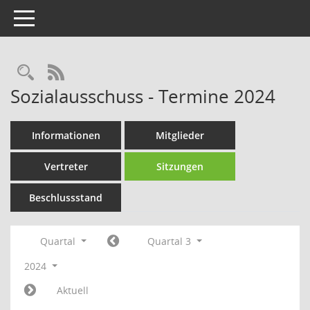
Toggle navigation
Rechercheauswahl
RSS-Feed
Sozialausschuss - Termine 2024
Informationen
Mitglieder
Vertreter
Sitzungen
Beschlussstand
Quartal
Quartal 3
2024
Aktuell