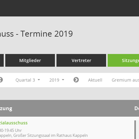
huss - Termine 2019
Mitglieder
Vertreter
Sitzung
Quartal 3
2019
Aktuell
Gremium au
tzung
D
zialausschuss
30-19:45 Uhr
appeln, Großer Sitzungssaal im Rathaus Kappeln