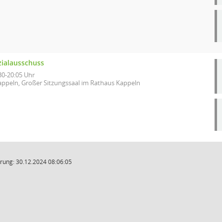
zialausschuss
30-20:05 Uhr
appeln, Großer Sitzungssaal im Rathaus Kappeln
rung: 30.12.2024 08:06:05