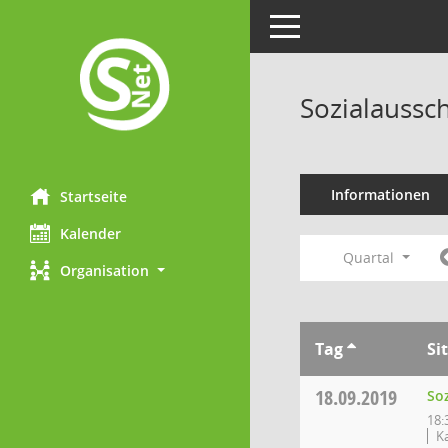
Toggle navigation
Sozialaussc
Informationen
Startseite
Kalender
Quartal
Organisation
Tag
Si
18.09.2019
So
18:
K