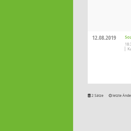
12.08.2019
So
18:
K
2 Sätze
letzte Ände