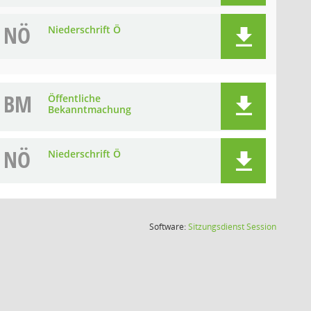
NÖ
Niederschrift Ö
BM
Öffentliche
Bekanntmachung
NÖ
Niederschrift Ö
(Wird in
Software:
Sitzungsdienst
Session