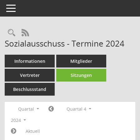
Toggle navigation
Rechercheauswahl
RSS-Feed
Sozialausschuss - Termine 2024
Informationen
Mitglieder
Vertreter
Sitzungen
Beschlussstand
Quartal
Quartal 4
2024
Aktuell