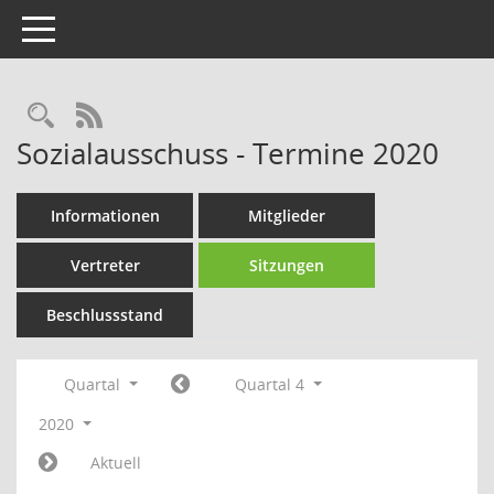
Toggle navigation
Rechercheauswahl
RSS-Feed
Sozialausschuss - Termine 2020
Informationen
Mitglieder
Vertreter
Sitzungen
Beschlussstand
Quartal
Quartal 4
2020
Aktuell