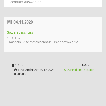
Gremium auswählen
MI
04.11.2020
Sozialausschuss
18:30 Uhr
Kappeln, "Alte Maschinenhalle", Bahnhofsweg36a
1 Satz
Software:
(Wird in
letzte Änderung: 30.12.2024
Sitzungsdienst
Session
08:06:05