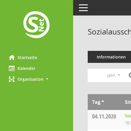
Toggle navigation
Sozialaussc
Informationen
Startseite
Kalender
Jahr
Organisation
Tag
Si
04.11.2020
So
18: