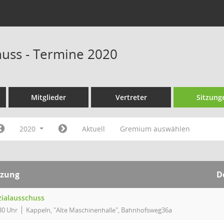
huss - Termine 2020
Mitglieder
Vertreter
Sitzung
2020
Aktuell
Gremium auswählen
tzung
D
zialausschuss
30 Uhr
Kappeln, "Alte Maschinenhalle", Bahnhofsweg36a