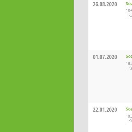
26.08.2020
So
18:
K
01.07.2020
So
18:
K
22.01.2020
So
18:
K