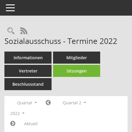
Toggle navigation
Rechercheauswahl
RSS-Feed
Sozialausschuss - Termine 2022
Informationen
Mitglieder
Vertreter
Sitzungen
Beschlussstand
Quartal
Quartal 2
2022
Aktuell