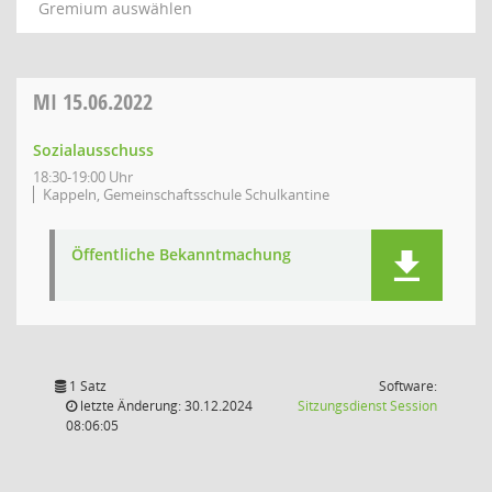
Gremium auswählen
MI
15.06.2022
Sozialausschuss
18:30-19:00 Uhr
Kappeln, Gemeinschaftsschule Schulkantine
Öffentliche Bekanntmachung
1 Satz
Software:
(Wird in
letzte Änderung: 30.12.2024
Sitzungsdienst
Session
08:06:05