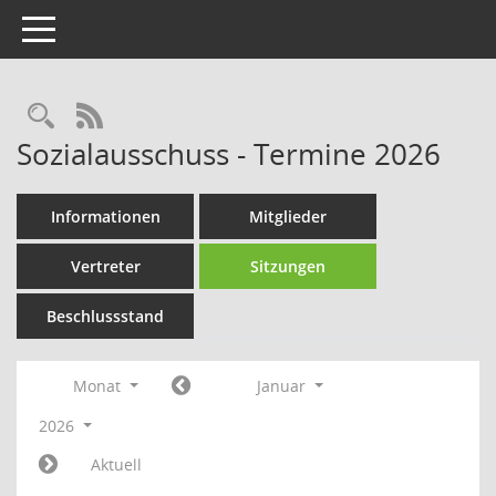
Toggle navigation
Rechercheauswahl
RSS-Feed
Sozialausschuss - Termine 2026
Informationen
Mitglieder
Vertreter
Sitzungen
Beschlussstand
Monat
Januar
2026
Aktuell