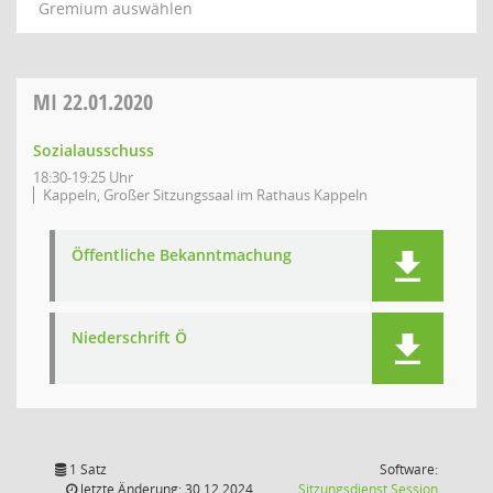
Gremium auswählen
MI
22.01.2020
Sozialausschuss
18:30-19:25 Uhr
Kappeln, Großer Sitzungssaal im Rathaus Kappeln
Öffentliche Bekanntmachung
Niederschrift Ö
1 Satz
Software:
(Wird in
letzte Änderung: 30.12.2024
Sitzungsdienst
Session