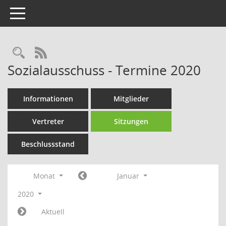
Toggle navigation
Rechercheauswahl
RSS-Feed
Sozialausschuss - Termine 2020
Informationen
Mitglieder
Vertreter
Sitzungen
Beschlussstand
Monat
Januar
2020
Aktuell