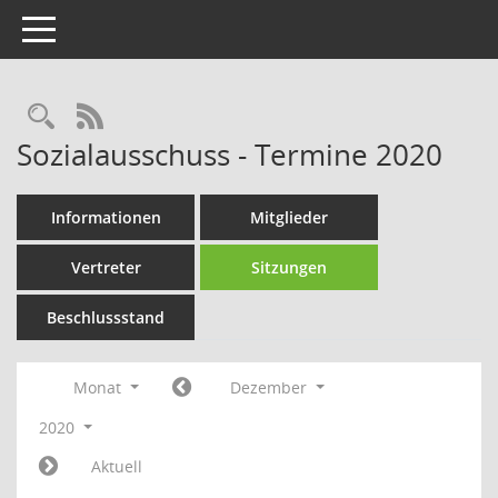
Toggle navigation
Rechercheauswahl
RSS-Feed
Sozialausschuss - Termine 2020
Informationen
Mitglieder
Vertreter
Sitzungen
Beschlussstand
Monat
Dezember
2020
Aktuell