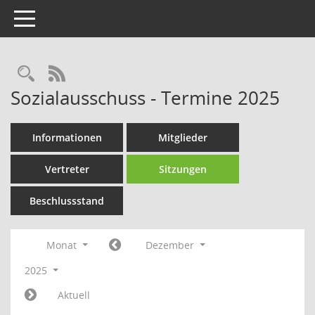
Toggle navigation
Rechercheauswahl
RSS-Feed
Sozialausschuss - Termine 2025
Informationen
Mitglieder
Vertreter
Sitzungen
Beschlussstand
Monat
Dezember
2025
Aktuell