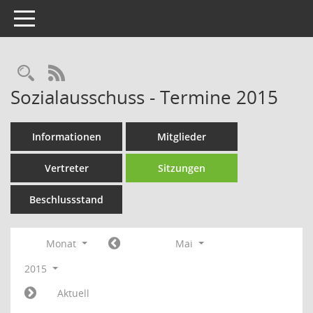
Toggle navigation
Rechercheauswahl
RSS-Feed
Sozialausschuss - Termine 2015
Informationen
Mitglieder
Vertreter
Sitzungen
Beschlussstand
Monat
Mai
2015
Aktuell