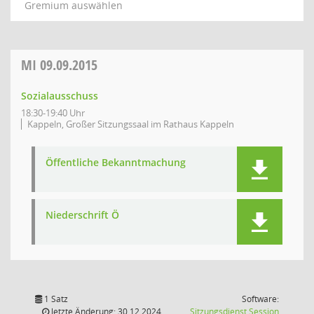
Gremium auswählen
MI
09.09.2015
Sozialausschuss
18:30-19:40 Uhr
Kappeln, Großer Sitzungssaal im Rathaus Kappeln
Öffentliche Bekanntmachung
Niederschrift Ö
1 Satz
Software:
(Wird in
letzte Änderung: 30.12.2024
Sitzungsdienst
Session