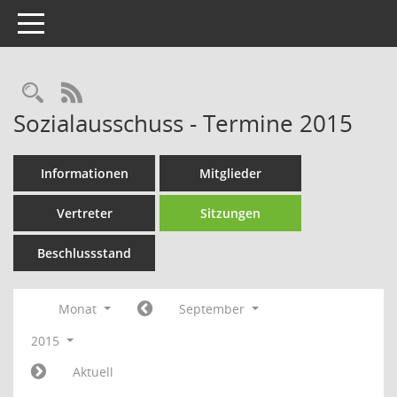
Toggle navigation
Rechercheauswahl
RSS-Feed
Sozialausschuss - Termine 2015
Informationen
Mitglieder
Vertreter
Sitzungen
Beschlussstand
Monat
September
2015
Aktuell