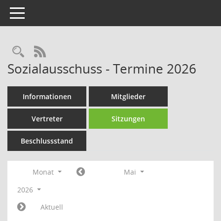
Toggle navigation
Rechercheauswahl
RSS-Feed
Sozialausschuss - Termine 2026
Informationen
Mitglieder
Vertreter
Sitzungen
Beschlussstand
Monat
Mai
2026
Aktuell