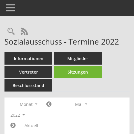
Toggle navigation
Rechercheauswahl
RSS-Feed
Sozialausschuss - Termine 2022
Informationen
Mitglieder
Vertreter
Sitzungen
Beschlussstand
Monat
Mai
2022
Aktuell