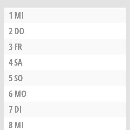
1
MI
2
DO
3
FR
4
SA
5
SO
6
MO
7
DI
8
MI