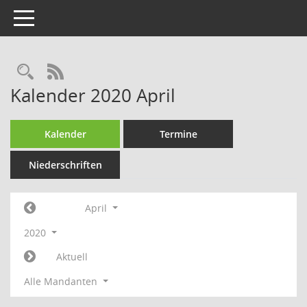
Toggle navigation
Rechercheauswahl
RSS-Feed
Kalender 2020 April
Kalender
Termine
Niederschriften
April
2020
Aktuell
Alle Mandanten