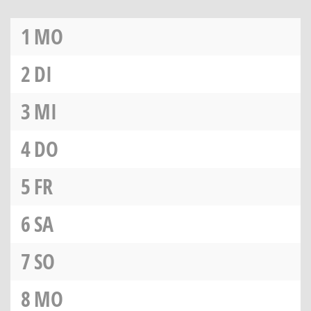
1
MO
2
DI
3
MI
4
DO
5
FR
6
SA
7
SO
8
MO