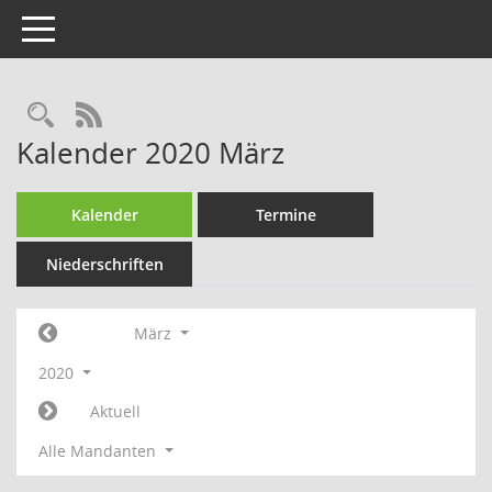
Toggle navigation
Rechercheauswahl
RSS-Feed
Kalender 2020 März
Kalender
Termine
Niederschriften
März
2020
Aktuell
Alle Mandanten