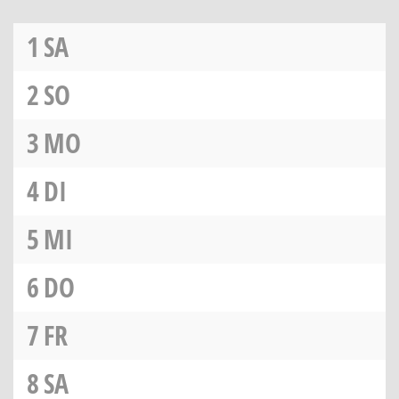
1
SA
2
SO
3
MO
4
DI
5
MI
6
DO
7
FR
8
SA