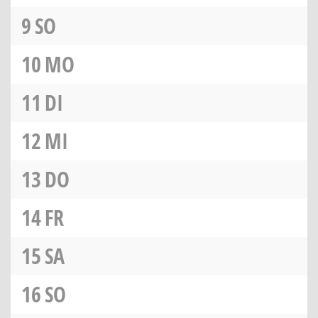
9
SO
10
MO
11
DI
12
MI
13
DO
14
FR
15
SA
16
SO