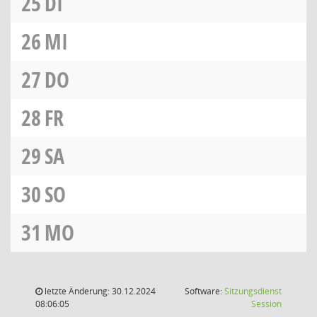
25
DI
26
MI
27
DO
28
FR
29
SA
30
SO
31
MO
letzte Änderung: 30.12.2024
Software:
Sitzungsdienst
(Wird in
08:06:05
Session