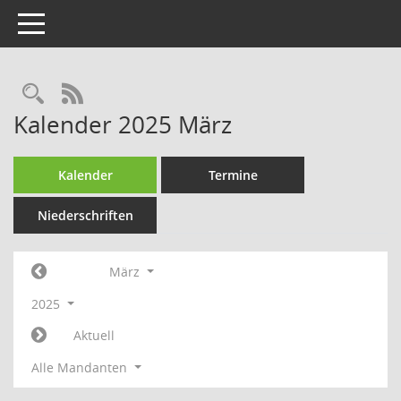
Toggle navigation
Rechercheauswahl
RSS-Feed
Kalender 2025 März
Kalender
Termine
Niederschriften
März
2025
Aktuell
Alle Mandanten