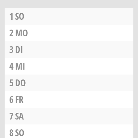
1
SO
2
MO
3
DI
4
MI
5
DO
6
FR
7
SA
8
SO