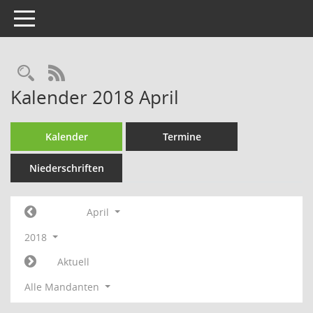
Toggle navigation
Rechercheauswahl
RSS-Feed
Kalender 2018 April
Kalender
Termine
Niederschriften
April
2018
Aktuell
Alle Mandanten