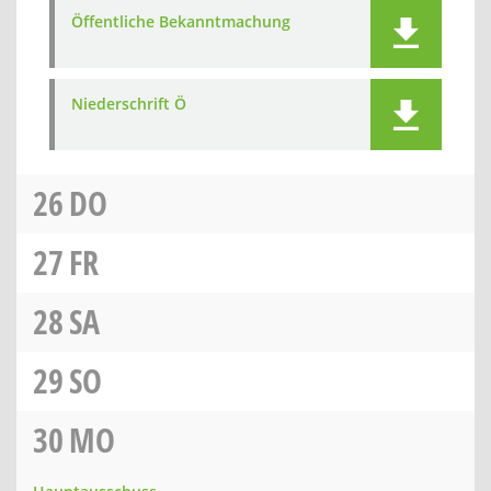
Öffentliche Bekanntmachung
Niederschrift Ö
26
DO
27
FR
28
SA
29
SO
30
MO