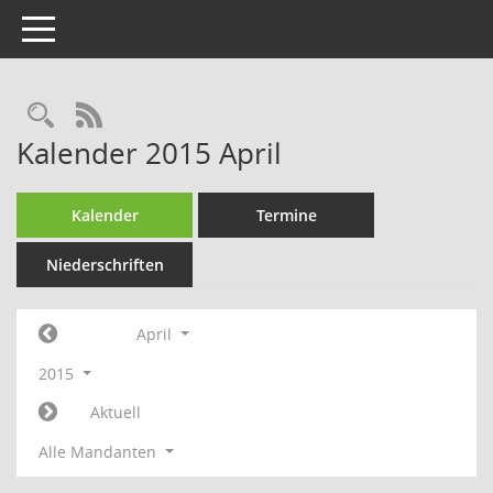
Toggle navigation
Rechercheauswahl
RSS-Feed
Kalender 2015 April
Kalender
Termine
Niederschriften
April
2015
Aktuell
Alle Mandanten