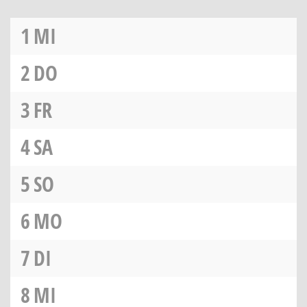
1
MI
2
DO
3
FR
4
SA
5
SO
6
MO
7
DI
8
MI