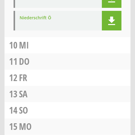
Niederschrift Ö
10
MI
11
DO
12
FR
13
SA
14
SO
15
MO