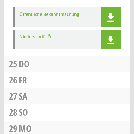
Öffentliche Bekanntmachung
Niederschrift Ö
25
DO
26
FR
27
SA
28
SO
29
MO