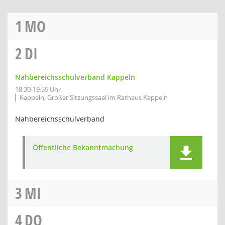
1
MO
2
DI
Nahbereichsschulverband Kappeln
18:30-19:55 Uhr
Kappeln, Großer Sitzungssaal im Rathaus Kappeln
Nahbereichsschulverband
Öffentliche Bekanntmachung
3
MI
4
DO