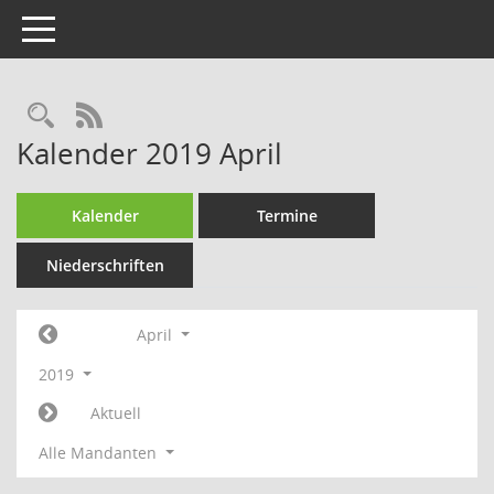
Toggle navigation
Rechercheauswahl
RSS-Feed
Kalender 2019 April
Kalender
Termine
Niederschriften
April
2019
Aktuell
Alle Mandanten