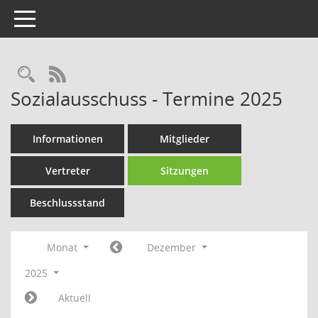
Toggle navigation
Rechercheauswahl
RSS-Feed
Sozialausschuss - Termine 2025
Informationen
Mitglieder
Vertreter
Sitzungen
Beschlussstand
Monat
Dezember
2025
Aktuell