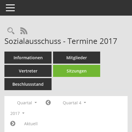
Toggle navigation
Rechercheauswahl
RSS-Feed
Sozialausschuss - Termine 2017
Informationen
Mitglieder
Vertreter
Sitzungen
Beschlussstand
Quartal
Quartal 4
2017
Aktuell