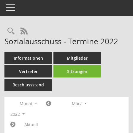
Toggle navigation
Rechercheauswahl
RSS-Feed
Sozialausschuss - Termine 2022
Informationen
Mitglieder
Vertreter
Sitzungen
Beschlussstand
Monat
März
2022
Aktuell