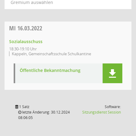
Gremium auswählen
MI
16.03.2022
Sozialausschuss
18:30-19:10 Uhr
Kappeln, Gemeinschaftsschule Schulkantine
Öffentliche Bekanntmachung
1 Satz
Software:
(Wird in
letzte Änderung: 30.12.2024
Sitzungsdienst
Session
08:06:05