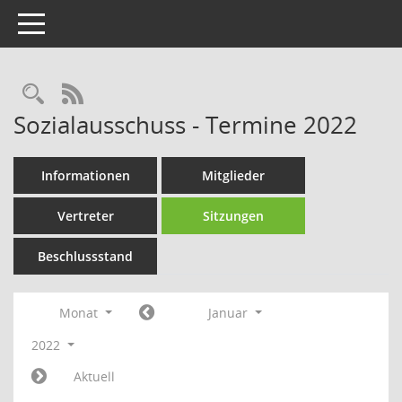
Toggle navigation
Rechercheauswahl
RSS-Feed
Sozialausschuss - Termine 2022
Informationen
Mitglieder
Vertreter
Sitzungen
Beschlussstand
Monat
Januar
2022
Aktuell