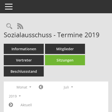
Toggle navigation
Rechercheauswahl
RSS-Feed
Sozialausschuss - Termine 2019
Informationen
Mitglieder
Vertreter
Sitzungen
Beschlussstand
Monat
Juli
2019
Aktuell