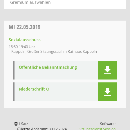
Gremium auswählen
MI
22.05.2019
Sozialausschuss
18:30-19:40 Uhr
Kappeln, Großer Sitzungssaal im Rathaus Kappeln
Öffentliche Bekanntmachung
Niederschrift Ö
1 Satz
Software:
(Wird in
letzte Änderung: 30.12.2024
Sitzungsdienst
Session