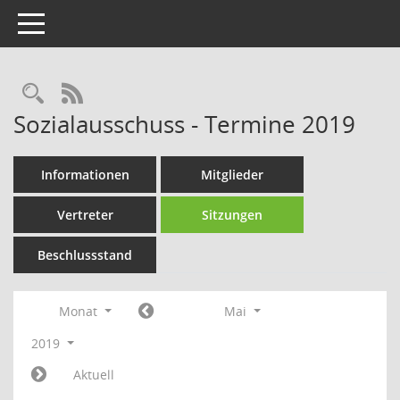
Toggle navigation
Rechercheauswahl
RSS-Feed
Sozialausschuss - Termine 2019
Informationen
Mitglieder
Vertreter
Sitzungen
Beschlussstand
Monat
Mai
2019
Aktuell