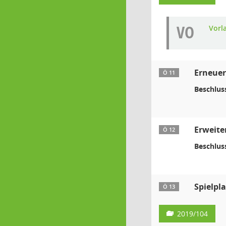
VO
Vorl
Erneuer
Ö 11
Beschlus
Erweite
Ö 12
Beschlus
Spielpl
Ö 13
2019/104