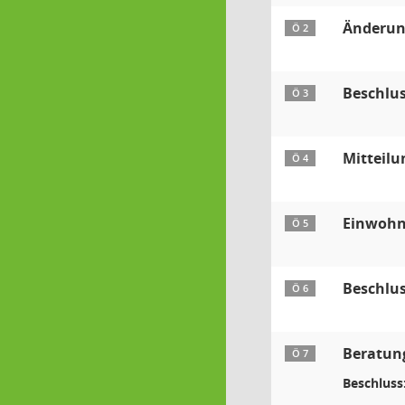
Änderun
Ö 2
Beschlus
Ö 3
Mitteilu
Ö 4
Einwohn
Ö 5
Beschlus
Ö 6
Beratung
Ö 7
Beschluss