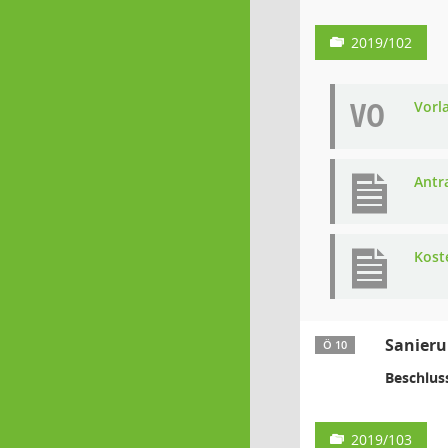
2019/102
VO
Vorl
Antra
Kost
Sanieru
Ö 10
Beschlus
2019/103