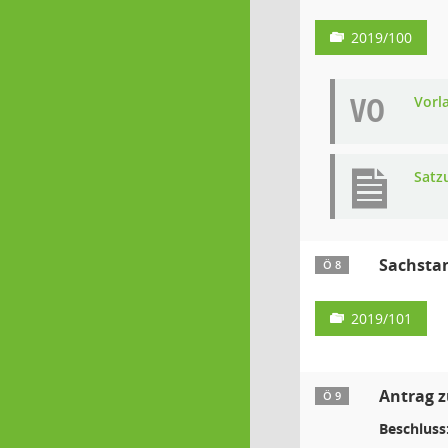
2019/100
VO
Vorl
Satz
Sachstan
Ö 8
2019/101
Antrag z
Ö 9
Beschluss