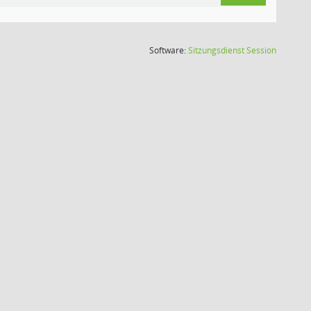
(Wird in
Software:
Sitzungsdienst
Session