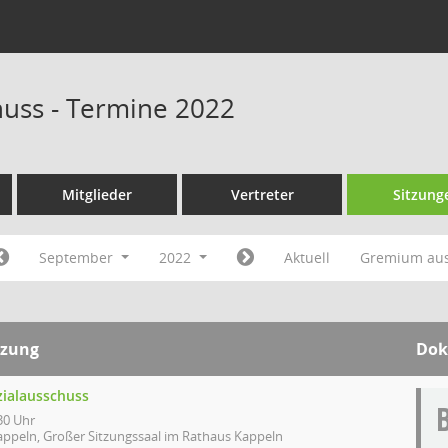
huss - Termine 2022
Mitglieder
Vertreter
Sitzung
September
2022
Aktuell
Gremium au
tzung
Dok
zialausschuss
30 Uhr
appeln, Großer Sitzungssaal im Rathaus Kappeln