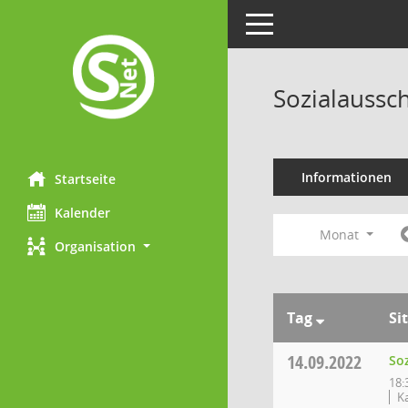
Toggle navigation
Sozialaussc
Informationen
Startseite
Kalender
Monat
Organisation
Tag
Si
14.09.2022
So
18:
K