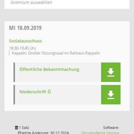
Gremium auswählen
MI
18.09.2019
Sozialausschuss
18:30-19:45 Uhr
Kappeln, Großer Sitzungssaal im Rathaus Kappeln
Öffentliche Bekanntmachung
Niederschrift Ö
1 Satz
Software:
(Wird in
letzte Änderung: 30.12.2024
Sitzungsdienst
Session