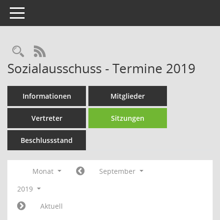
Toggle navigation
Rechercheauswahl
RSS-Feed
Sozialausschuss - Termine 2019
Informationen
Mitglieder
Vertreter
Sitzungen
Beschlussstand
Monat
September
2019
Aktuell