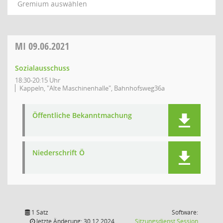
Gremium auswählen
MI
09.06.2021
Sozialausschuss
18:30-20:15 Uhr
Kappeln, "Alte Maschinenhalle", Bahnhofsweg36a
Öffentliche Bekanntmachung
Niederschrift Ö
1 Satz
Software:
(Wird in
letzte Änderung: 30.12.2024
Sitzungsdienst
Session