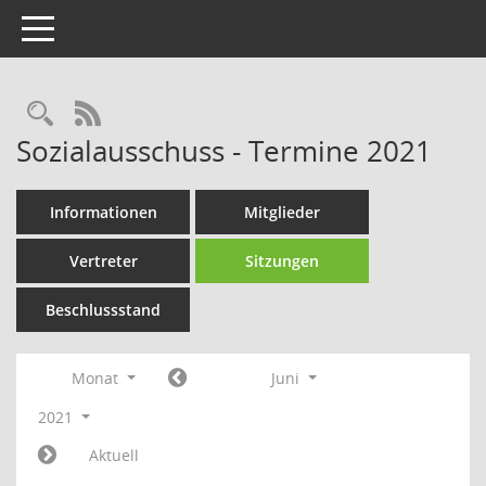
Toggle navigation
Rechercheauswahl
RSS-Feed
Sozialausschuss - Termine 2021
Informationen
Mitglieder
Vertreter
Sitzungen
Beschlussstand
Monat
Juni
2021
Aktuell